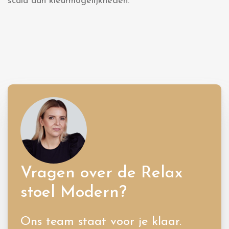
scala aan kleurmogelijkheden.
Vragen over de Relax
stoel Modern?
Ons team staat voor je klaar.