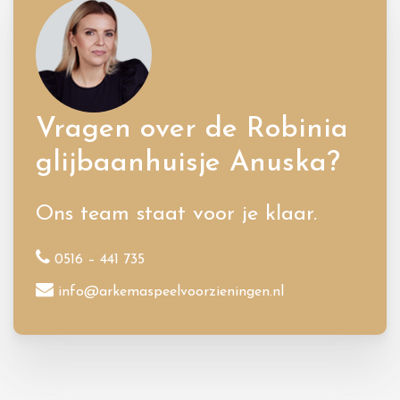
Vragen over de Robinia
glijbaanhuisje Anuska?
Ons team staat voor je klaar.
0516 – 441 735
info@arkemaspeelvoorzieningen.nl