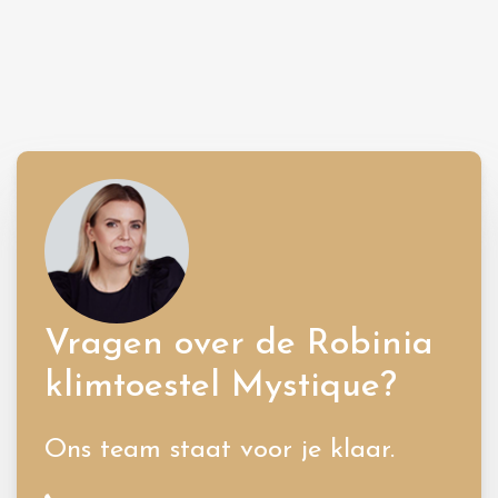
Vragen over de Robinia
klimtoestel Mystique?
Ons team staat voor je klaar.