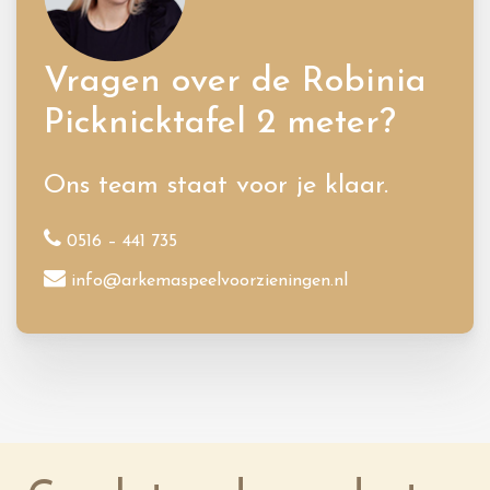
Vragen over de Robinia
Picknicktafel 2 meter?
Ons team staat voor je klaar.
0516 – 441 735
info@arkemaspeelvoorzieningen.nl