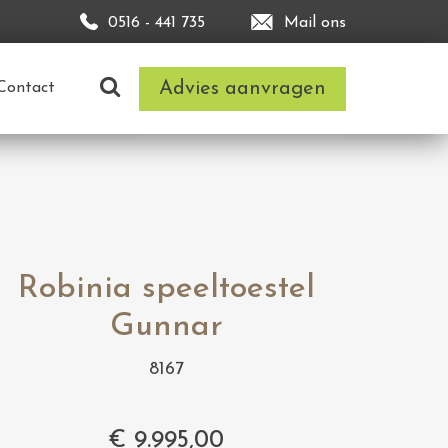
0516 - 441 735
Mail ons
Advies aanvragen
Contact
Robinia speeltoestel
Gunnar
8167
€
9.995,00