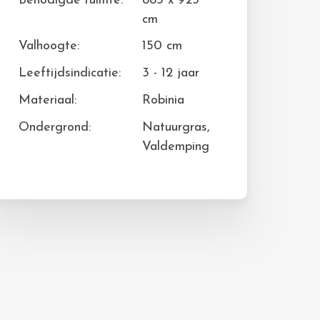
Benodigde ruimte:
883 x 923
cm
Valhoogte:
150 cm
Leeftijdsindicatie:
3 - 12 jaar
Materiaal:
Robinia
Ondergrond:
Natuurgras,
Valdemping