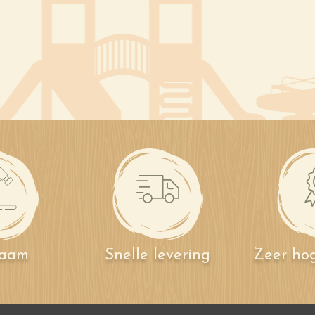
zaam
Snelle levering
Zeer hog