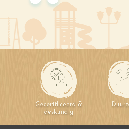
Gecertificeerd &
Duur
deskundig