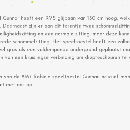
l Gunnar heeft een RVS glijbaan van 150 cm hoog, welke
. Daarnaast zijn er aan dit torentje twee schommelzitti
veiligheidszitting en een normale zitting, maar deze ku
rede schommelzitting. Het speeltoestel heeft een valh
wel gras als een valdempende ondergrond geplaatst ma
ien van een kruislingse verbinding om dieptescheuren te
n van de 8167 Robinia speeltoestel Gunnar inclusief m
ct
met ons op.