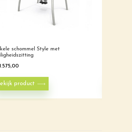
kele schommel Style met
Robinia p
iligheidszitting
1.575,00
€
1.190,00
ekijk product
Bekijk p