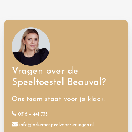
Vragen over de
Speeltoestel Beauval?
Ons team staat voor je klaar.
0516 – 441 735
info@arkemaspeelvoorzieningen.nl