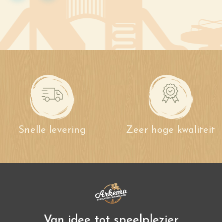
Snelle levering
Zeer hoge kwaliteit
Van idee tot speelplezier