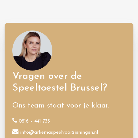
Vragen over de
Speeltoestel Brussel?
Ons team staat voor je klaar.
0516 – 441 735
info@arkemaspeelvoorzieningen.nl