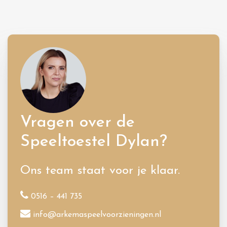
Vragen over de
Speeltoestel Dylan?
Ons team staat voor je klaar.
0516 – 441 735
info@arkemaspeelvoorzieningen.nl