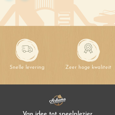
Snelle levering
Zeer hoge kwaliteit
Van idee tot speelplezier