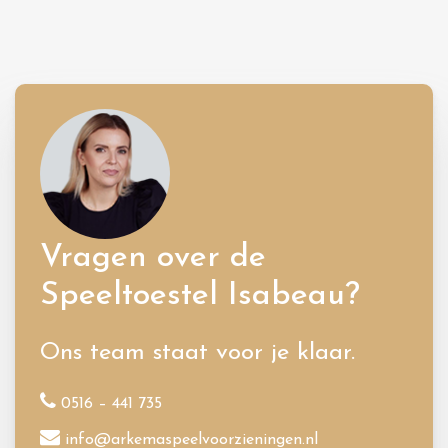
Vragen over de
Speeltoestel Isabeau?
Ons team staat voor je klaar.
0516 – 441 735
info@arkemaspeelvoorzieningen.nl