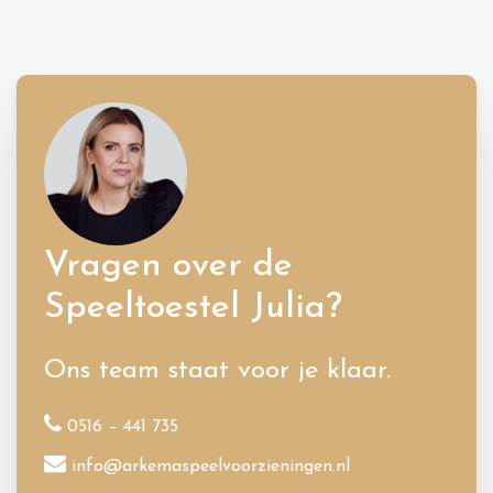
Vragen over de
Speeltoestel Julia?
Ons team staat voor je klaar.
0516 – 441 735
info@arkemaspeelvoorzieningen.nl