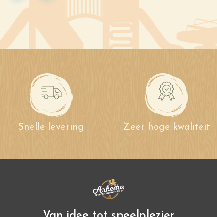
Snelle levering
Zeer hoge kwaliteit
Van idee tot speelplezier