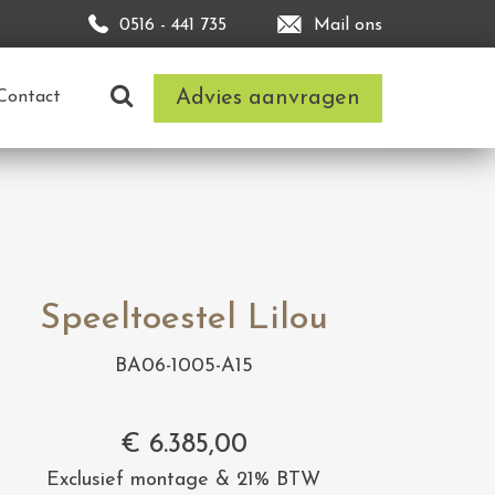
0516 - 441 735
Mail ons
Advies aanvragen
Contact
Speeltoestel Lilou
BA06-1005-A15
€
6.385,00
Exclusief montage & 21% BTW