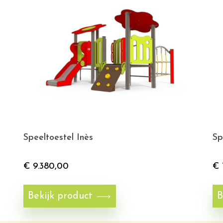
Speeltoestel Inès
Sp
€
9.380,00
€
Bekijk product
B