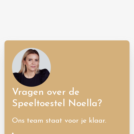
Vragen over de
Speeltoestel Noella?
Ons team staat voor je klaar.