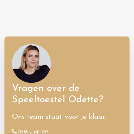
Vragen over de
Speeltoestel Odette?
Ons team staat voor je klaar.
0516 – 441 735