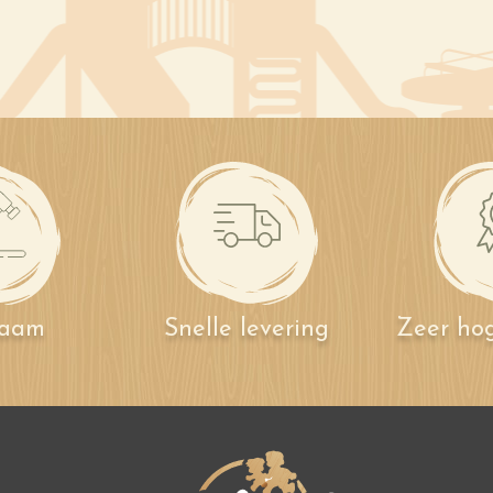
zaam
Snelle levering
Zeer hog