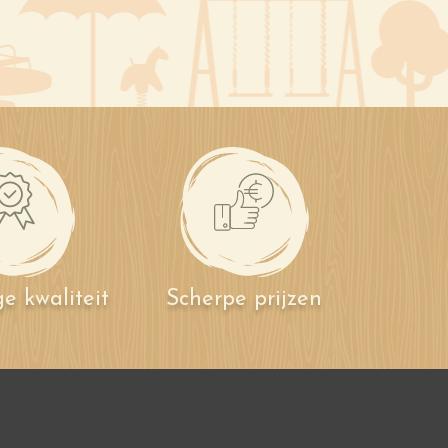
e kwaliteit
Scherpe prijzen