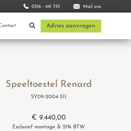
0516 - 441 735
Mail ons
Advies aanvragen
Contact
Speeltoestel Renard
SY09-2004-S11
€
9.440,00
Exclusief montage & 21% BTW