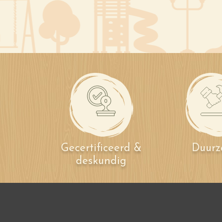
Gecertificeerd &
Duur
deskundig