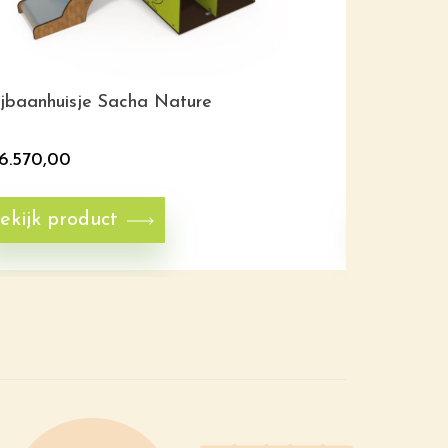
ijbaanhuisje Sacha Nature
Speeltoest
6.570,00
€
7.750,0
ekijk product
Bekijk p