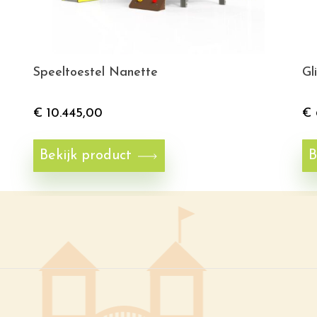
Speeltoestel Nanette
Gl
€
10.445,00
€
Bekijk product
B