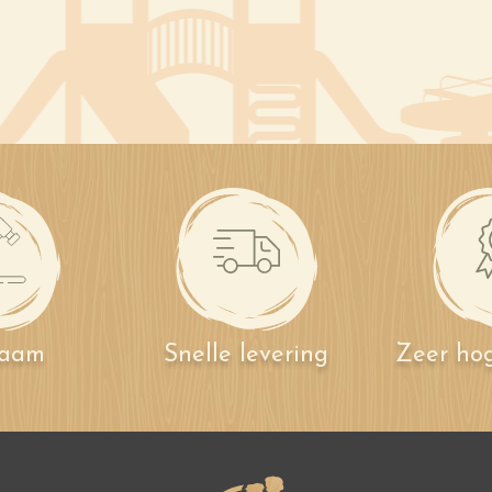
zaam
Snelle levering
Zeer hog