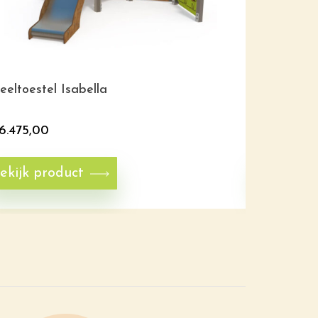
eeltoestel Isabella
Speeltoest
6.475,00
€
5.685,0
ekijk product
Bekijk p