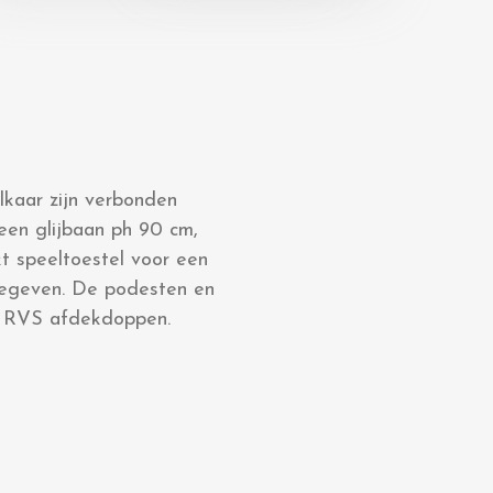
lkaar zijn verbonden
een glijbaan ph 90 cm,
kt speeltoestel voor een
 gegeven. De podesten en
et RVS afdekdoppen.