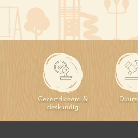
Gecertificeerd &
Duur
deskundig