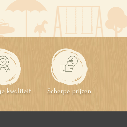
e kwaliteit
Scherpe prijzen