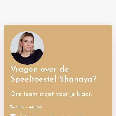
Vragen over de
Speeltoestel Shanaya?
Ons team staat voor je klaar.
0516 – 441 735