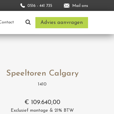
0516 - 441 735
Mail ons
Advies aanvragen
Contact
Speeltoren Calgary
1410
€
109.640,00
Exclusief montage & 21% BTW