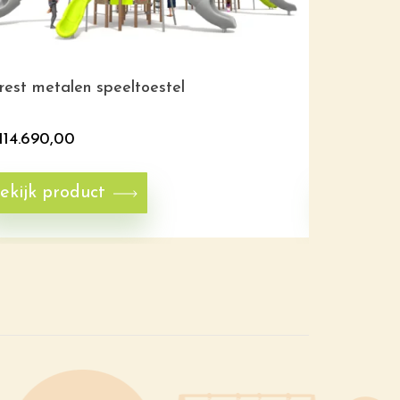
rest metalen speeltoestel
Speeltoest
114.690,00
€
78.885,
ekijk product
Bekijk p