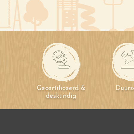
Gecertificeerd &
Duur
deskundig