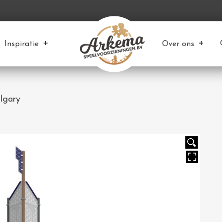
Inspiratie
Over ons
lgary