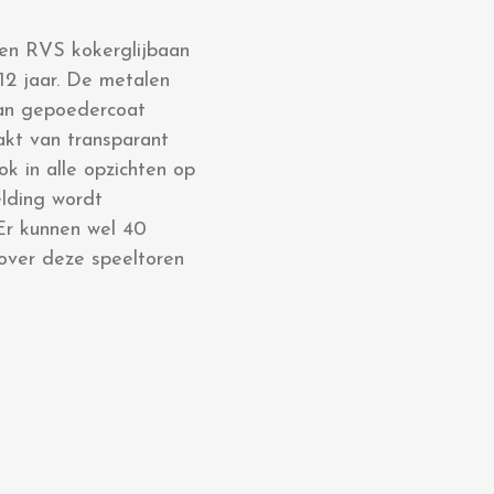
een RVS kokerglijbaan
 12 jaar. De metalen
van gepoedercoat
akt van transparant
ok in alle opzichten op
elding wordt
 Er kunnen wel 40
 over deze speeltoren