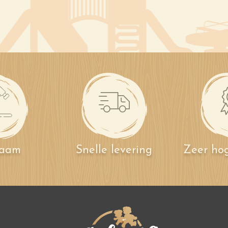
zaam
Snelle levering
Zeer hog