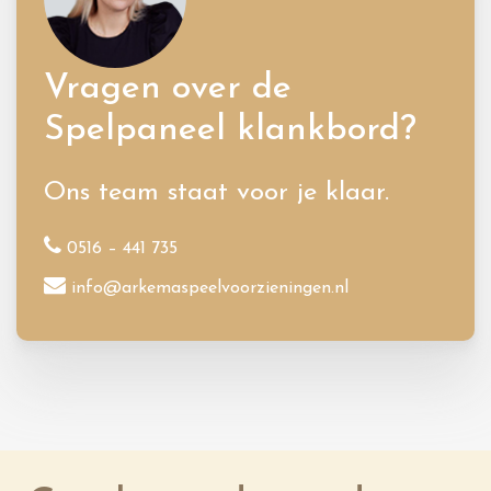
Vragen over de
Spelpaneel klankbord?
Ons team staat voor je klaar.
0516 – 441 735
info@arkemaspeelvoorzieningen.nl