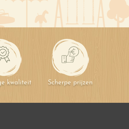
e kwaliteit
Scherpe prijzen