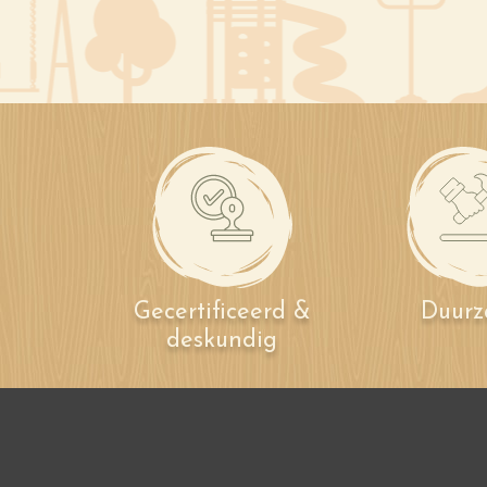
Gecertificeerd &
Duur
deskundig