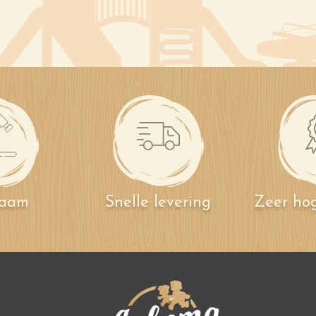
zaam
Snelle levering
Zeer hog