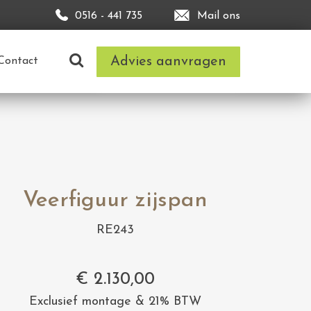
0516 - 441 735
Mail ons
Advies aanvragen
Contact
Veerfiguur zijspan
RE243
€
2.130,00
Exclusief montage & 21% BTW