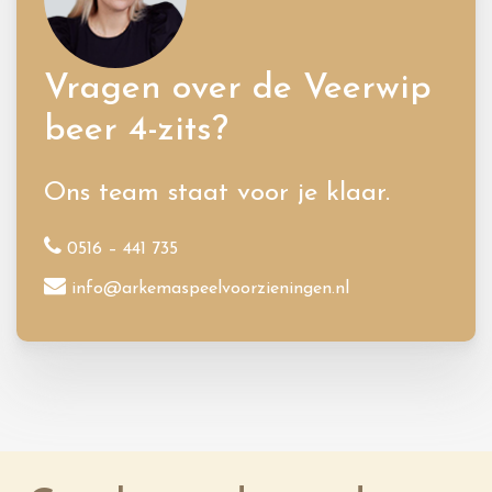
Vragen over de Veerwip
beer 4-zits?
Ons team staat voor je klaar.
0516 – 441 735
info@arkemaspeelvoorzieningen.nl