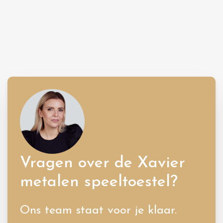
Vragen over de Xavier
metalen speeltoestel?
Ons team staat voor je klaar.