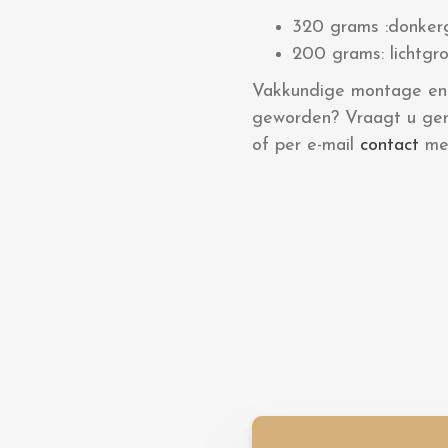
320 grams :donkergr
200 grams: lichtgroe
Vakkundige montage en e
geworden? Vraagt u geru
of per e-mail
contact
met