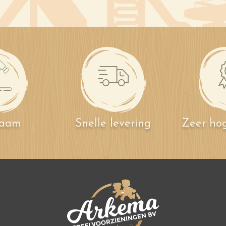
zaam
Snelle levering
Zeer hog