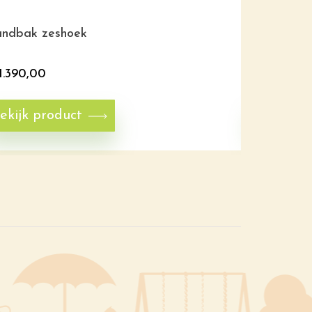
ndbak zeshoek
Zandbak g
1.390,00
€
1.995,00
ekijk product
Bekijk p