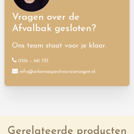
Vragen over de
Afvalbak gesloten?
Ons team staat voor je klaar.
0516 – 441 735
info@arkemaspeelvoorzieningen.nl
Gerelateerde producten