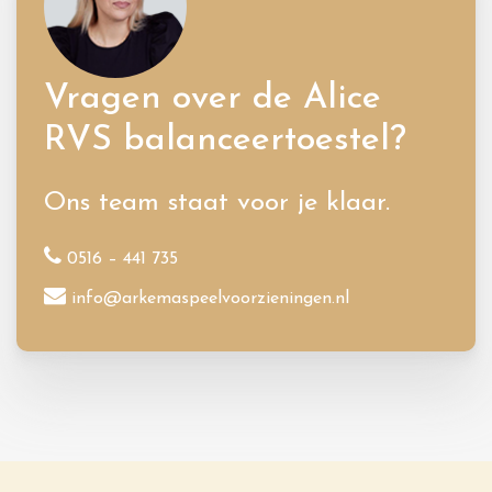
Vragen over de Alice
RVS balanceertoestel?
Ons team staat voor je klaar.
0516 – 441 735
info@arkemaspeelvoorzieningen.nl