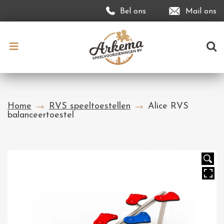
Bel ons
Mail ons
Home
RVS speeltoestellen
Alice RVS
balanceertoestel