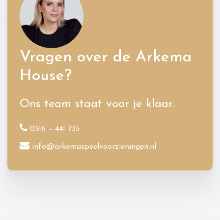
Vragen over de Arkema
House?
Ons team staat voor je klaar.
0516 – 441 735
info@arkemaspeelvoorzieningen.nl