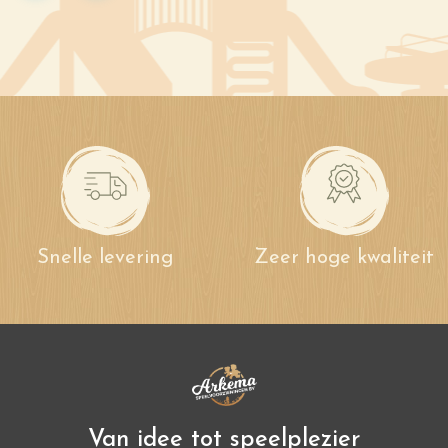
Snelle levering
Zeer hoge kwaliteit
Van idee tot speelplezier