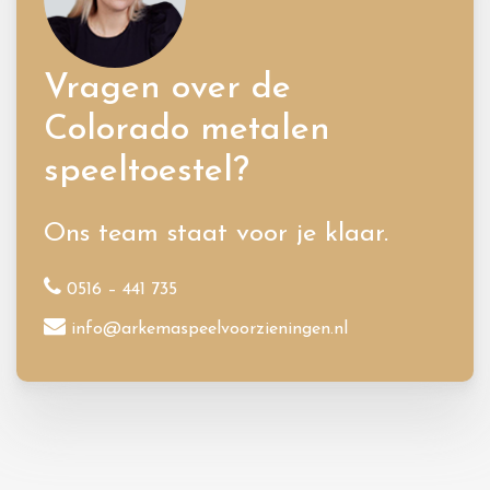
Vragen over de
Colorado metalen
speeltoestel?
Ons team staat voor je klaar.
0516 – 441 735
info@arkemaspeelvoorzieningen.nl