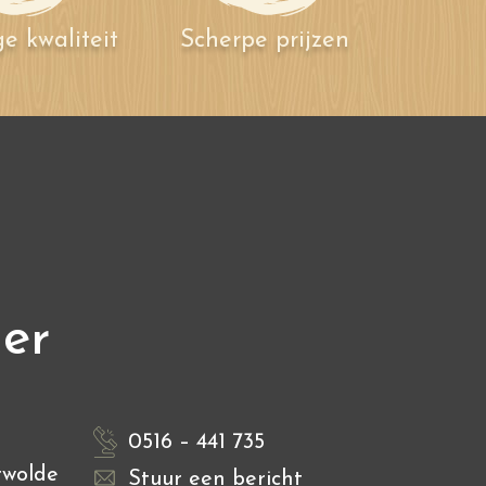
e kwaliteit
Scherpe prijzen
ier
0516 – 441 735
rwolde
Stuur een bericht