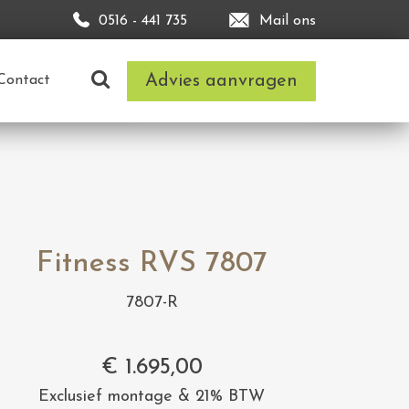
0516 - 441 735
Mail ons
Advies aanvragen
Contact
Fitness RVS 7807
7807-R
€
1.695,00
Exclusief montage & 21% BTW