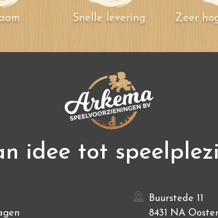
zaam
Snelle levering
Zeer hog
n idee tot speelplez
Buurstede 11
agen
8431 NA Ooste