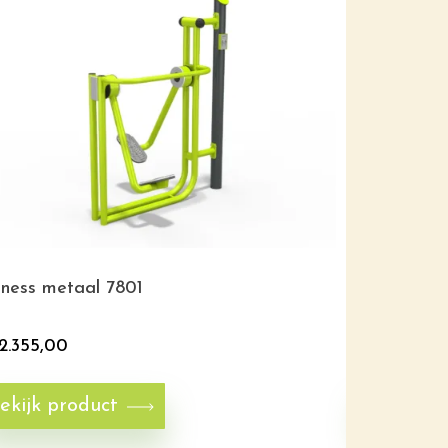
tness metaal 7801
Fitness R
2.355,00
€
1.795,00
ekijk product
Bekijk p