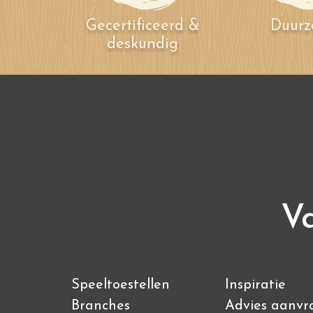
Gecertificeerd &
Duur
deskundig
Va
Speeltoestellen
Inspiratie
Branches
Advies aanvr