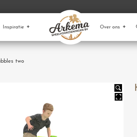
Inspiratie
Over ons
ubbles two