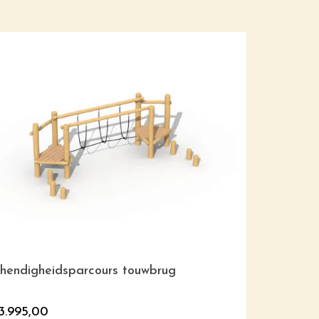
hendigheidsparcours touwbrug
Chico hout
3.995,00
€
1.385,00