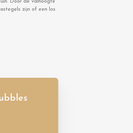
tuin. Door de valhoogte
astegels zijn of een los
ubbles