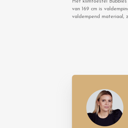
Het klimtoestel Bubbles 
van 169 cm is valdemping
valdempend materiaal, z