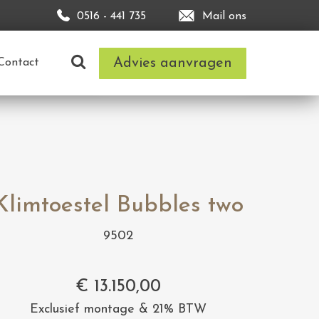
0516 - 441 735
Mail ons
Advies aanvragen
Contact
Klimtoestel Bubbles two
9502
€
13.150,00
Exclusief montage & 21% BTW