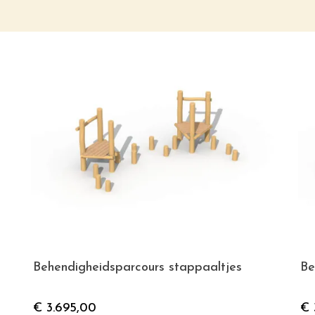
Behendigheidsparcours stappaaltjes
Be
€
3.695,00
€