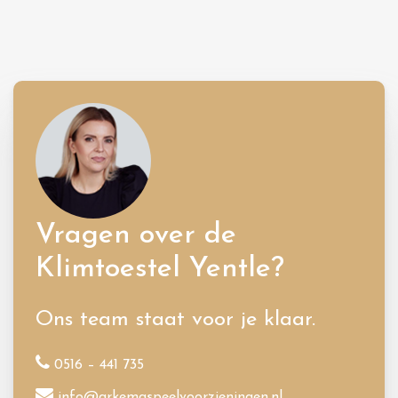
Vragen over de
Klimtoestel Yentle?
Ons team staat voor je klaar.
0516 – 441 735
info@arkemaspeelvoorzieningen.nl