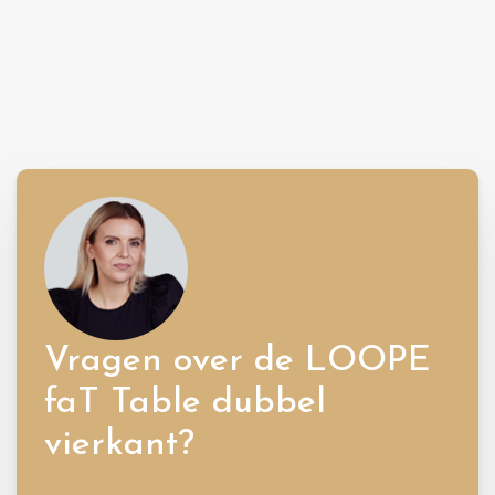
Vragen over de LOOPE
faT Table dubbel
vierkant?