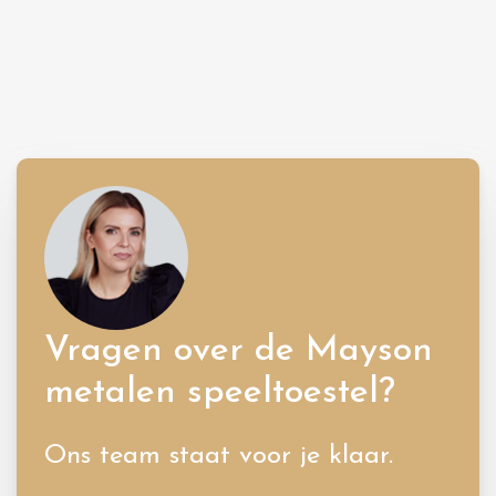
Vragen over de Mayson
metalen speeltoestel?
Ons team staat voor je klaar.