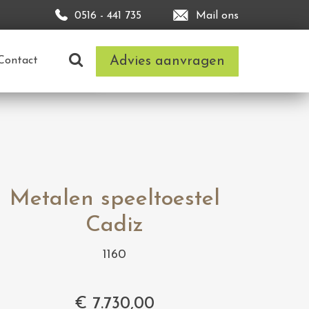
0516 - 441 735
Mail ons
Advies aanvragen
Contact
Metalen speeltoestel
Cadiz
1160
€
7.730,00