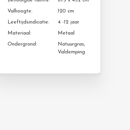
Benodigde ruimte:
675 x 452 cm
Valhoogte:
120 cm
Leeftijdsindicatie:
4 -12 jaar
Materiaal:
Metaal
Ondergrond:
Natuurgras,
Valdemping