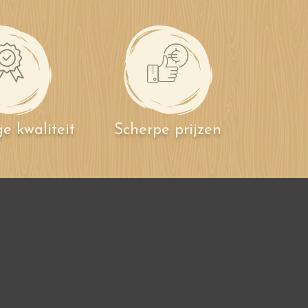
e kwaliteit
Scherpe prijzen