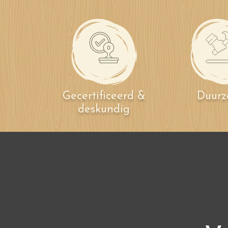
Gecertificeerd &
Duur
deskundig