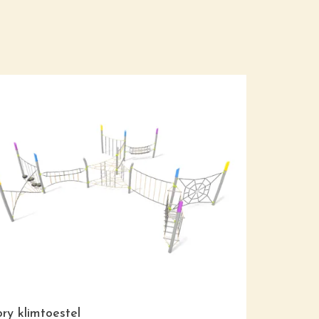
ory klimtoestel
Appalachia