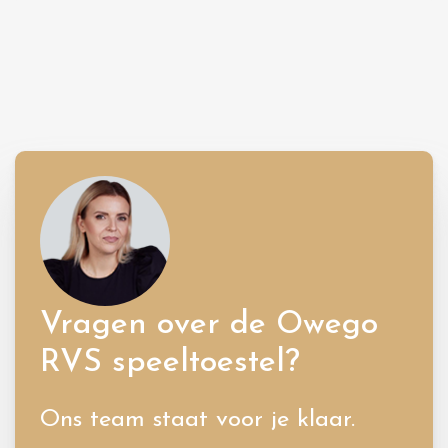
Vragen over de Owego
RVS speeltoestel?
Ons team staat voor je klaar.