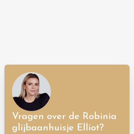
Vragen over de Robinia
glijbaanhuisje Elliot?