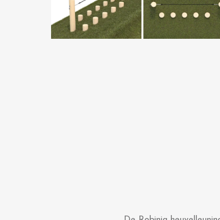
De Robinia heuvelleunin