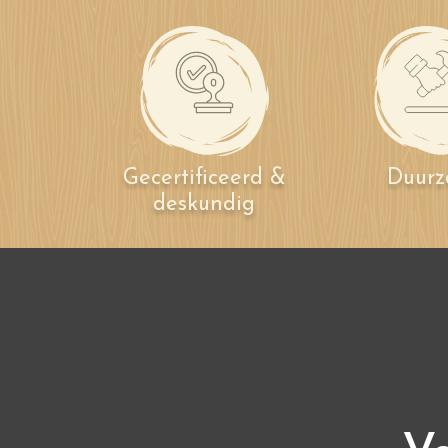
Gecertificeerd &
Duur
deskundig