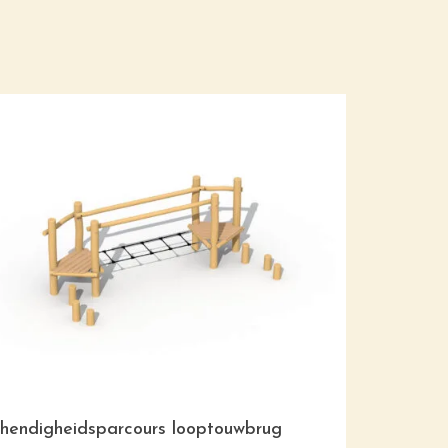
hendigheidsparcours looptouwbrug
Behendighe