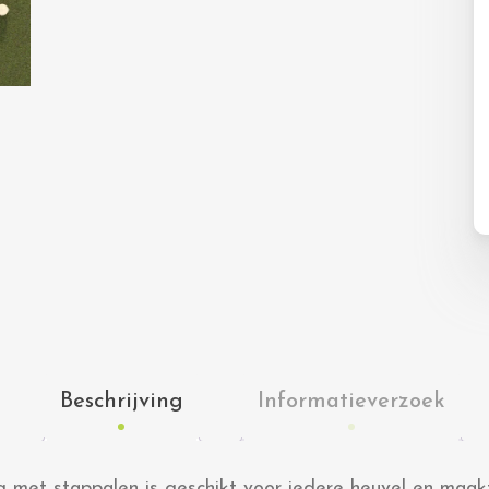
Beschrijving
Informatieverzoek
g met stappalen is geschikt voor iedere heuvel en maak