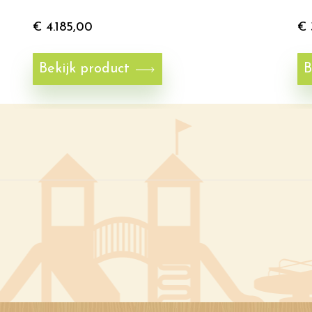
€
4.185,00
€
Bekijk product
B