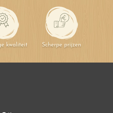
e kwaliteit
Scherpe prijzen