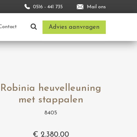
0516 - 441 735
Mail ons
Advies aanvragen
Contact
Robinia heuvelleuning
met stappalen
8405
€
2.380,00