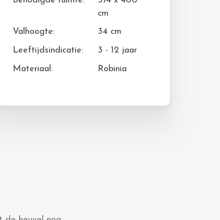
Benodigde ruimte:
574 x 400
cm
Valhoogte:
34 cm
Leeftijdsindicatie:
3 - 12 jaar
Materiaal:
Robinia
t de heuvel nog