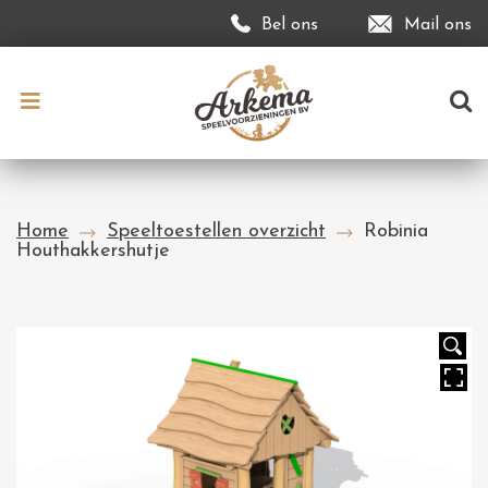
Bel ons
Mail ons
Home
Speeltoestellen overzicht
Robinia
Houthakkershutje