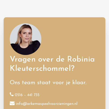
Vragen over de Robinia
Kleuterschommel?
Ons team staat voor je klaar.
0516 – 441 735
info@arkemaspeelvoorzieningen.nl