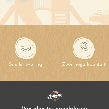
Snelle levering
Zeer hoge kwaliteit
Van idee tot speelplezier