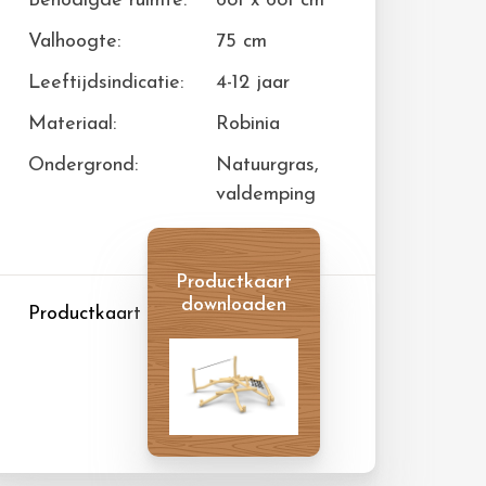
Benodigde ruimte:
681 x 681 cm
Valhoogte:
75 cm
Leeftijdsindicatie:
4-12 jaar
Materiaal:
Robinia
Ondergrond:
Natuurgras,
valdemping
Productkaart
downloaden
Productkaart