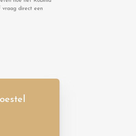
weten hoe het Robinia
 vraag direct een
oestel