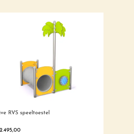
ive RVS speeltoestel
Behendighe
2.495,00
€
8.620,0