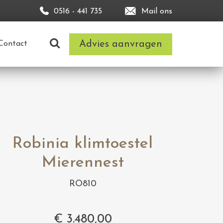
0516 - 441 735
Mail ons
Advies aanvragen
Contact
Robinia klimtoestel
Mierennest
RO810
€
3.480,00