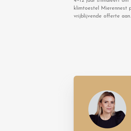
4–12 jaar stimuleert om
klimtoestel Mierennest 
vrijblijvende offerte aan.