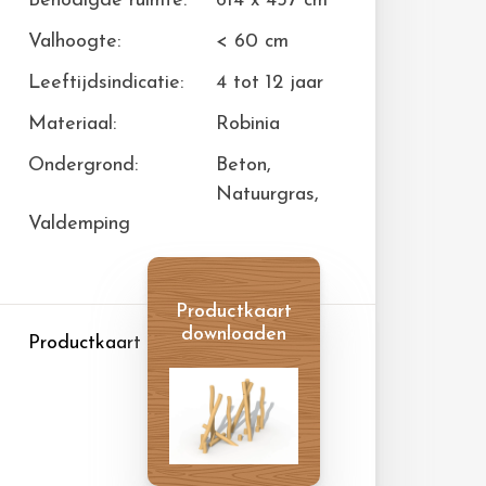
Benodigde ruimte:
614 x 457 cm
Valhoogte:
< 60 cm
Leeftijdsindicatie:
4 tot 12 jaar
Materiaal:
Robinia
Ondergrond:
Beton,
Natuurgras,
Valdemping
Productkaart
downloaden
Productkaart