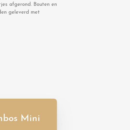
etjes afgerond. Bouten en
orden geleverd met
nbos Mini