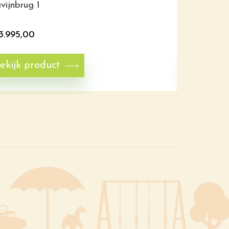
vijnbrug 1
Behendighe
3.995,00
€
6.650,0
ekijk product
Bekijk p