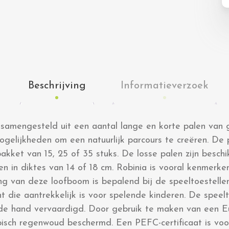
Beschrijving
Informatieverzoek
samengesteld uit een aantal lange en korte palen van ge
gelijkheden om een natuurlijk parcours te creëren. De p
pakket van 15, 25 of 35 stuks. De losse palen zijn beschi
in diktes van 14 of 18 cm. Robinia is vooral kenmerkend
ing van deze loofboom is bepalend bij de speeltoestell
t die aantrekkelijk is voor spelende kinderen. De spee
de hand vervaardigd. Door gebruik te maken van een E
pisch regenwoud beschermd. Een PEFC-certificaat is vo