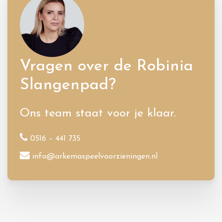
Vragen over de Robinia
Slangenpad?
Ons team staat voor je klaar.
0516 – 441 735
info@arkemaspeelvoorzieningen.nl