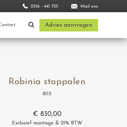
0516 - 441 735
Mail ons
Advies aanvragen
Contact
Robinia stappalen
8115
€
830,00
Exclusief montage & 21% BTW