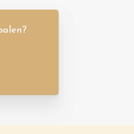
palen?