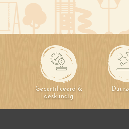
Gecertificeerd &
Duur
deskundig