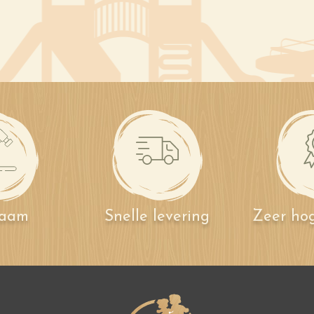
zaam
Snelle levering
Zeer hog