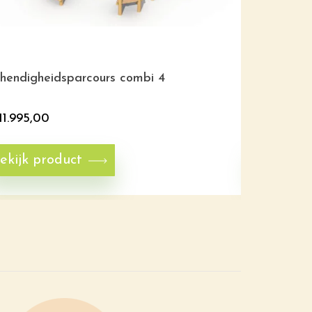
hendigheidsparcours combi 4
Behendighe
11.995,00
€
8.620,0
ekijk product
Bekijk p