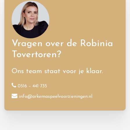
Vragen over de Robinia
Tovertoren?
Ons team staat voor je klaar.
0516 – 441 735
info@arkemaspeelvoorzieningen.nl