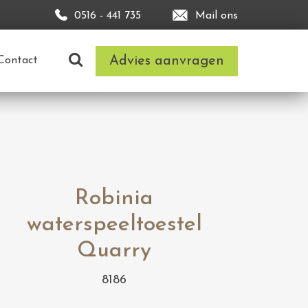
0516 - 441 735
Mail ons
Advies aanvragen
Contact
Robinia
waterspeeltoestel
Quarry
8186