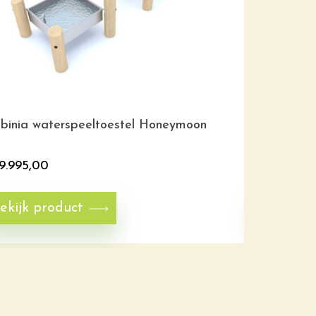
binia waterspeeltoestel Honeymoon
Robinia wa
9.995,00
€
18.995,0
ekijk product
Bekijk p