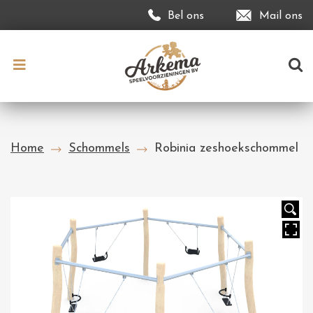
Bel ons
Mail ons
Home
Schommels
Robinia zeshoekschommel