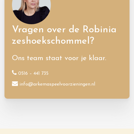
Vragen over de Robinia
zeshoekschommel?
Ons team staat voor je klaar.
0516 – 441 735
info@arkemaspeelvoorzieningen.nl