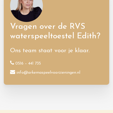
Vragen over de RVS
waterspeeltoestel Edith?
Ons team staat voor je klaar.
0516 – 441 735
info@arkemaspeelvoorzieningen.nl