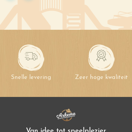
Snelle levering
Zeer hoge kwaliteit
Van idee tot speelplezier