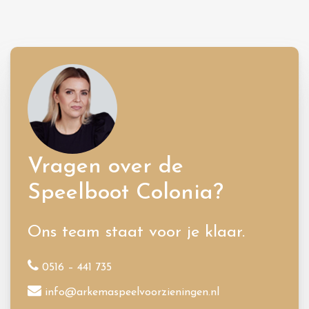
Vragen over de
Speelboot Colonia?
Ons team staat voor je klaar.
0516 – 441 735
info@arkemaspeelvoorzieningen.nl