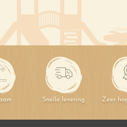
zaam
Snelle levering
Zeer hog