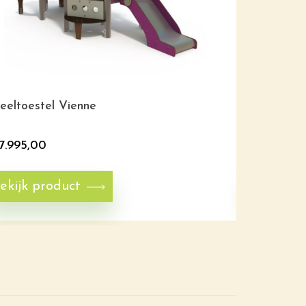
eeltoestel Vienne
Speeltoest
7.995,00
€
4.995,0
ekijk product
Bekijk p