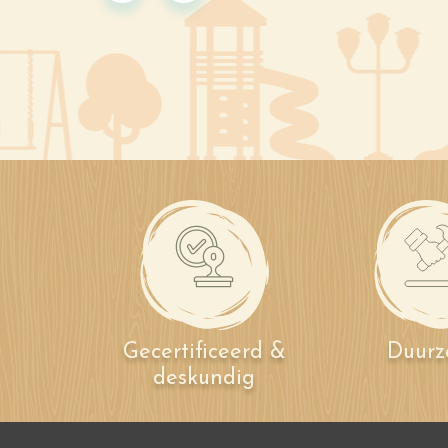
Gecertificeerd &
Duur
deskundig