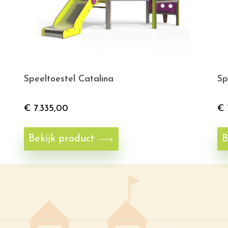
Speeltoestel Catalina
Sp
€
7.335,00
€
Bekijk product
B