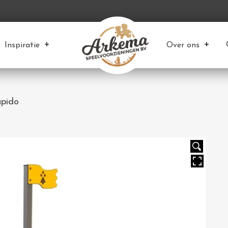
Inspiratie
Over ons
apido