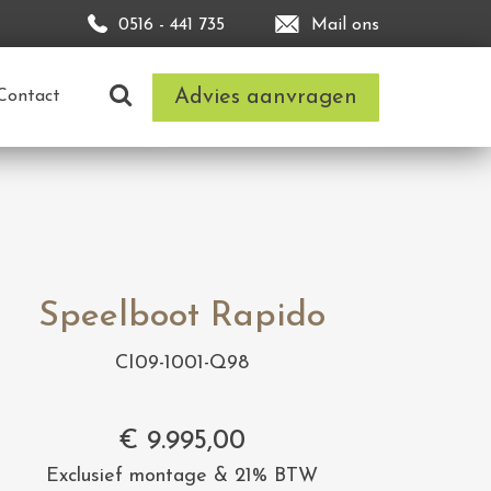
0516 - 441 735
Mail ons
Advies aanvragen
Contact
Speelboot Rapido
CI09-1001-Q98
€
9.995,00
Exclusief montage & 21% BTW