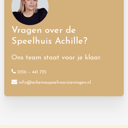
Vragen over de
Speelhuis Achille?
Ons team staat voor je klaar.
0516 – 441 735
info@arkemaspeelvoorzieningen.nl