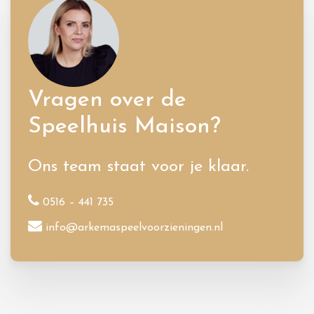
Vragen over de
Speelhuis Maison?
Ons team staat voor je klaar.
0516 – 441 735
info@arkemaspeelvoorzieningen.nl